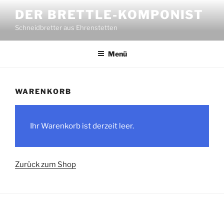
Zum
DER BRETTLE-KOMPONIST
Inhalt
Schneidbretter aus Ehrenstetten
springen
Menü
WARENKORB
Ihr Warenkorb ist derzeit leer.
Zurück zum Shop