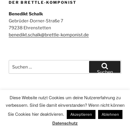
DER BRETTLE-KOMPONIST
Benedikt Schalk
Gebrüder-Dorner-Straße 7
79238 Ehrenstetten
benedikt.schalk@brettle-komponist.de
Suchen
nach:
Suchen
Diese Website nutzt Cookies um deine Nutzererfahrung zu
Facebook
verbessern. Sind Sie damit einverstanden? Wenn nicht können
Sie Cookies hier deaktivieren.
Datenschutzerklärung
Stolz präsentiert von WordPress
Akzeptieren
Ablehnen
Datenschutz