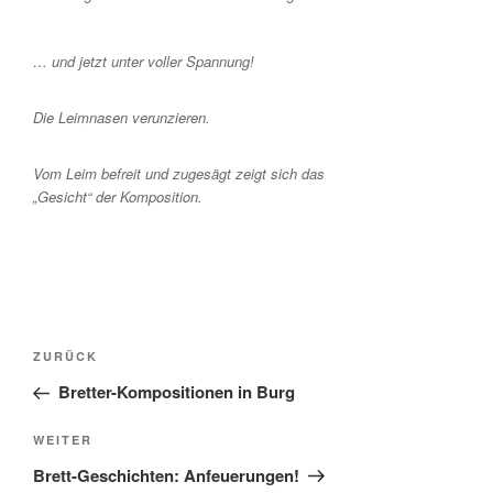
… und jetzt unter voller Spannung!
Die Leimnasen verunzieren.
Vom Leim befreit und zugesägt zeigt sich das
„Gesicht“ der Komposition.
Beitragsnavigation
Vorheriger
ZURÜCK
Beitrag
Bretter-Kompositionen in Burg
Nächster
WEITER
Beitrag
Brett-Geschichten: Anfeuerungen!