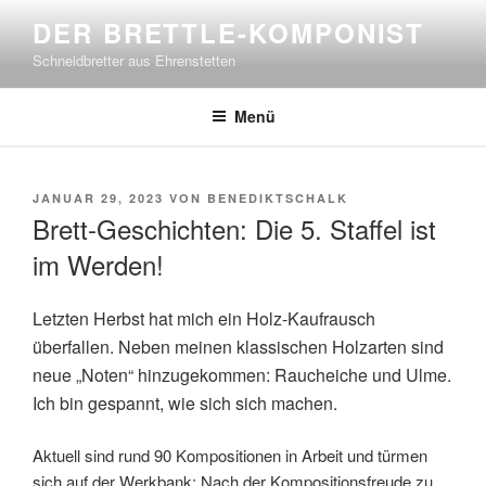
Zum
DER BRETTLE-KOMPONIST
Inhalt
Schneidbretter aus Ehrenstetten
springen
Menü
VERÖFFENTLICHT
JANUAR 29, 2023
VON
BENEDIKTSCHALK
AM
Brett-Geschichten: Die 5. Staffel ist
im Werden!
Letzten Herbst hat mich ein Holz-Kaufrausch
überfallen. Neben meinen klassischen Holzarten sind
neue „Noten“ hinzugekommen: Raucheiche und Ulme.
Ich bin gespannt, wie sich sich machen.
Aktuell sind rund 90 Kompositionen in Arbeit und türmen
sich auf der Werkbank: Nach der Kompositionsfreude zu