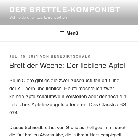
Zum
DER BRETTLE-KOMPONIST
Inhalt
Schneidbretter aus Ehrenstetten
springen
Menü
VERÖFFENTLICHT
JULI 15, 2021
VON
BENEDIKTSCHALK
AM
Brett der Woche: Der liebliche Apfel
Beim Cidre gibt es die zwei Ausbaustufen
brut
und
doux
– herb und lieblich. Heute möchte ich
zwar
keinen Apfelschaumwein vorstellen aber dennoch ein
liebliches Apfelerzeugnis
offerieren
: Das Classico
BS
074.
Dieses Schneidbrett
ist von Grund auf hell gestimmt durch
die fünf breiten Ahornstäbe, die in ihrem Herz gespiegelt