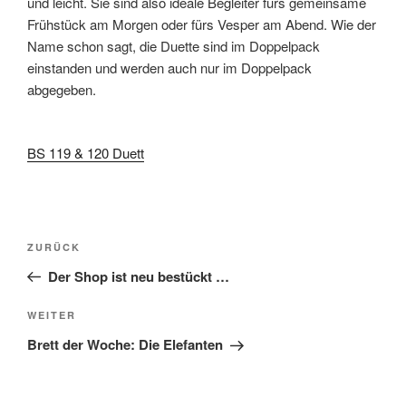
und leicht. Sie sind also ideale Begleiter fürs gemeinsame
Frühstück am Morgen oder
fürs Vesper
am Abend. Wie der
Name schon sagt, die Duette
sind im D
oppelpack
einstanden und werden
auch
nur
im
Doppelpack
abgegeben
.
BS 119 & 120 Duett
Beitragsnavigation
Vorheriger
ZURÜCK
Beitrag
Der Shop ist neu bestückt …
Nächster
WEITER
Beitrag
Brett der Woche: Die Elefanten