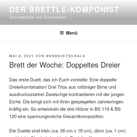
Zum
DER BRETTLE-KOMPONIST
Inhalt
Schneidbretter aus Ehrenstetten
springen
Menü
VERÖFFENTLICHT
MAI 8, 2021
VON
BENEDIKTSCHALK
AM
Brett der Woche: Doppeltes Dreier
Das erste Duett, das ich Euch vorstelle: Eine doppelte
Dreierkombination! Drei Trios aus rottöniger Birne und
ausdrucksstarker Zwetschge kontrastieren mit der jungen
Eiche. Die bringt sich mit ihren gespiegelten Jahresringen
kräftig ein. So entwickeln die drei Hölzer in
BS 119
&
BS
120
eine spannungsreiche Gesamtkomposition.
Die Duette sind klein (ca.
26 cm
x 19 cm), dünn (ca. 1 cm)