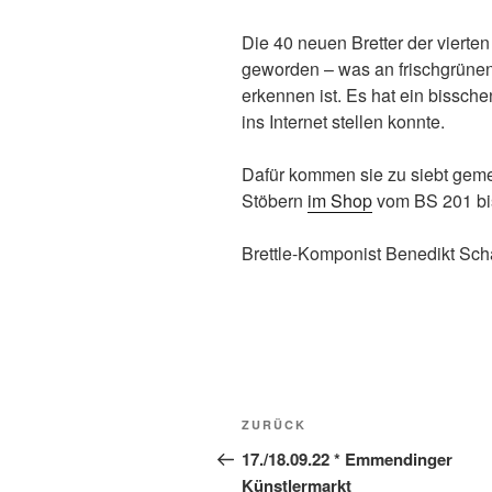
Die 40 neuen Bretter der vierten 
geworden – was an frischgrünen
erkennen ist. Es hat ein bissche
ins Internet stellen konnte.
Dafür kommen sie zu siebt geme
Stöbern
im Shop
vom BS 201 bi
Brettle-Komponist Benedikt Sch
Beitragsnavigation
Vorheriger
ZURÜCK
Beitrag
17./18.09.22 * Emmendinger
Künstlermarkt