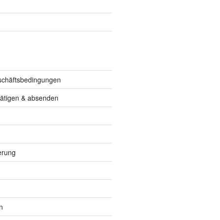
schäftsbedingungen
tätigen & absenden
erung
n