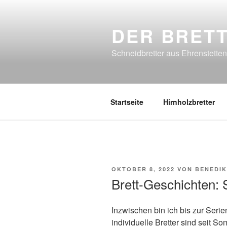
Zum
Inhalt
DER BRET
springen
Schneidbretter aus Ehrenstetten
Startseite
Hirnholzbretter
VERÖFFENTLICHT
OKTOBER 8, 2022
VON
BENEDI
AM
Brett-Geschichten: 
Inzwischen bin ich bis zur Se
individuelle Bretter sind seit 